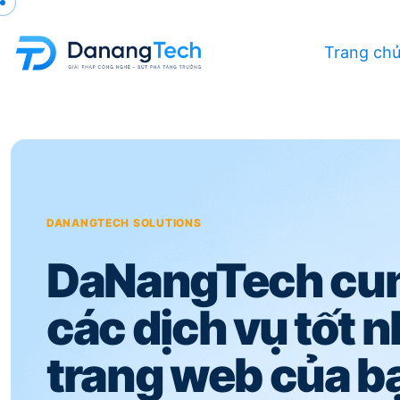
Skip
to
Trang ch
main
content
DaNangTech cu
các dịch vụ tốt 
trang web của b