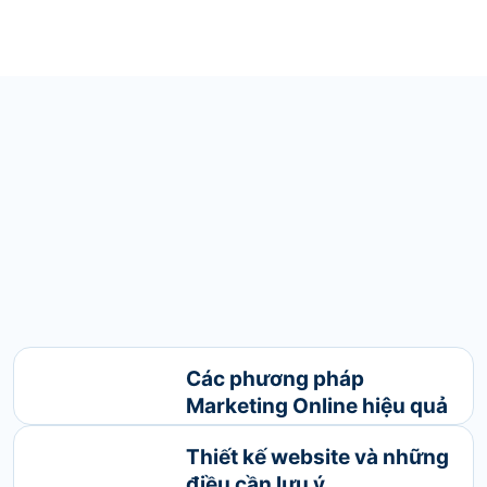
Các phương pháp
Marketing Online hiệu quả
Marketing Online đang là
Thiết kế website và những
một xu hướng quảng bá sản
điều cần lưu ý