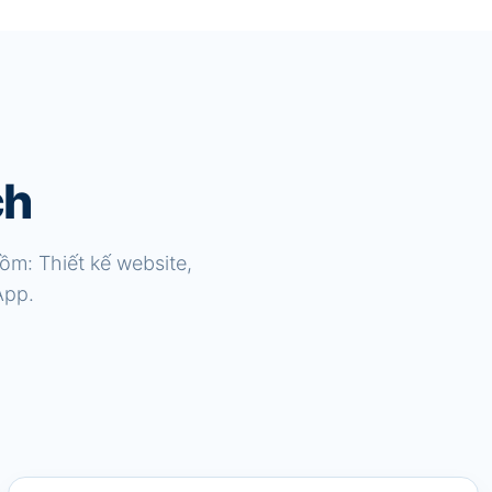
ch
ồm: Thiết kế website,
App.